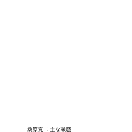
桑原寛二 主な職歴